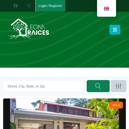
Login / Register
Leona Raíces
SOLD