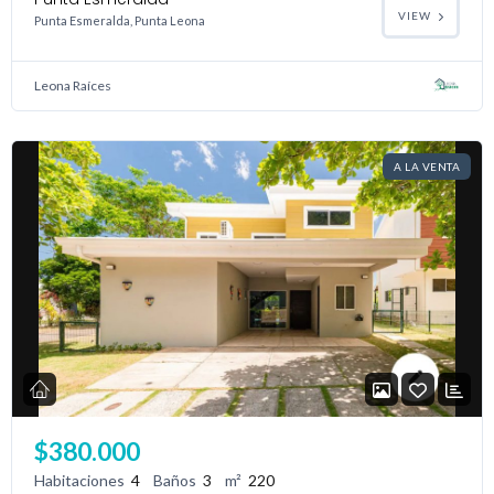
VIEW
Punta Esmeralda, Punta Leona
Leona Raíces
A LA VENTA
$380.000
Habitaciones
4
Baños
3
m²
220