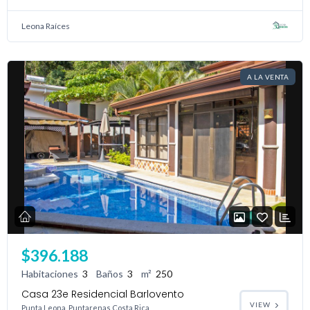
Leona Raíces
A LA VENTA
Log In
Don't have an account?
Sign Up
Username
Password
$396.188
LOGIN
Habitaciones
3
Baños
3
m²
250
Casa 23e Residencial Barlovento
No apps configured. Please contact
VIEW
Punta Leona, Puntarenas Costa Rica