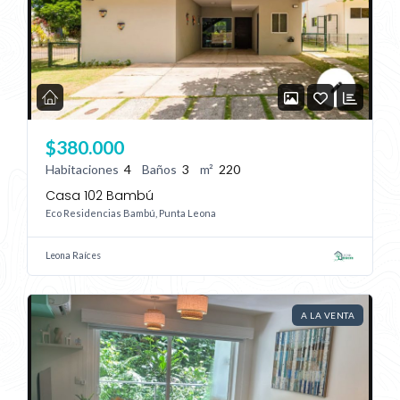
Log In
Don't have an account?
Sign Up
Username
$380.000
Password
Habitaciones
4
Baños
3
m²
220
Casa 102 Bambú
Eco Residencias Bambú, Punta Leona
LOGIN
Leona Raíces
No apps configured. Please contact
your administrator.
Lost your password?
A LA VENTA