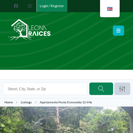
Login / Register
Leona Raíces
Home
Listings
Apartamento Punta Esmeralda 12-04a