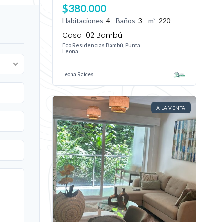
$380.000
Habitaciones
4
Baños
3
m²
220
Casa 102 Bambú
Eco Residencias Bambú, Punta
Leona
Leona Raíces
A LA VENTA