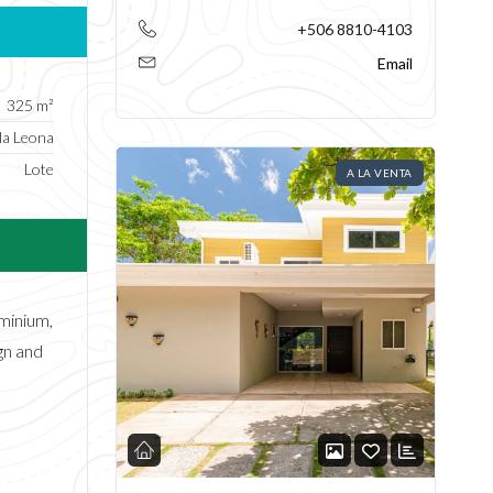
Leona Raíces
+506 8810-4103
Email
325 m²
la Leona
Lote
A LA VENTA
ominium,
gn and