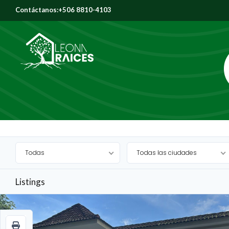
Contáctanos:+506 8810-4103
Leona
Raíces
Todas
Todas las ciudades
A la venta
Listings
VENDIDO