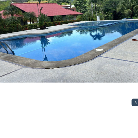
Log In
Don't have an account?
Sign Up
Username
Password
LOGIN
No apps configured. Please contact
A
your administrator.
Lost your password?