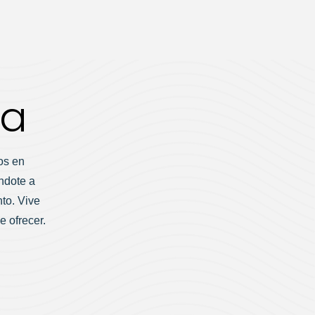
ta
os en
ndote a
nto. Vive
e ofrecer.