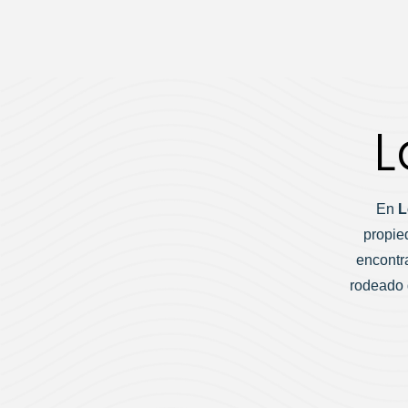
L
En
L
propie
encontra
rodeado d