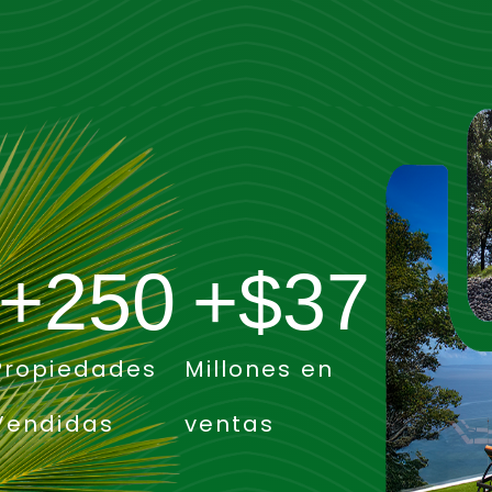
Log In
Don't have an account?
Sign Up
Username
Password
+
250
+$
37
LOGIN
Propiedades
Millones en
No apps configured. Please contact
your administrator.
Vendidas
ventas
Lost your password?